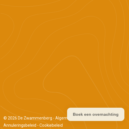
Boek een overnachting
© 2026
De Zwammenberg
-
Algemene voorwaarden
-
Annuleringsbeleid
-
Cookiebeleid