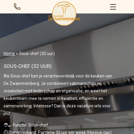
Home
>
Sous-chef (32 uur)
SOUS-CHEF (32 UUR)
Als Sous-chef ben je verantwoordelijk voor de keuken van
De Zwammenberg. Je combineert vakmanschap en
creativiteit met leiderschap en organisatie, en weet het
keukenteam mee te nemen in kwaliteit, efficiëntie en
samenwerking. Interesse? Dan is deze vacature iets voor
jou!
🧑‍🍳 Functie: Sous-chef
⏱️ Dienstverband: Parttime 32 uur per week (Horeca-cao)