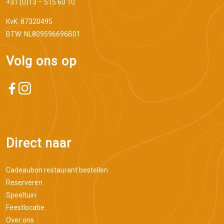
+31 (0)13 – 515 60 10
KvK: 87320495
BTW: NL809596696B01
Volg ons op
Direct naar
Cadeaubon restaurant bestellen
Reserveren
Speeltuin
Feestlocatie
Over ons