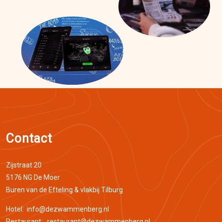
Contact
Zijstraat 20
5176 NG De Moer
Buren van de Efteling & vlakbij Tilburg
Hotel:
info@dezwammenberg.nl
Restaurant:
restaurant@dezwammenberg.nl