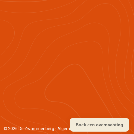
Boek een overnachting
© 2026
De Zwammenberg
-
Algemene voorwaarden
-