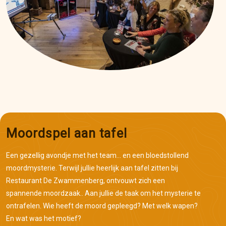
Moordspel aan tafel
Een gezellig avondje met het team… en een bloedstollend
moordmysterie. Terwijl jullie heerlijk aan tafel zitten bij
Restaurant De Zwammenberg, ontvouwt zich een
spannende moordzaak.. Aan jullie de taak om het mysterie te
ontrafelen. Wie heeft de moord gepleegd? Met welk wapen?
En wat was het motief?