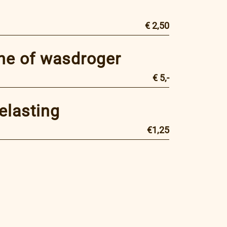
€ 2,50
e of wasdroger
€ 5,-
elasting
€1,25