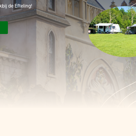
bij de Efteling!
N