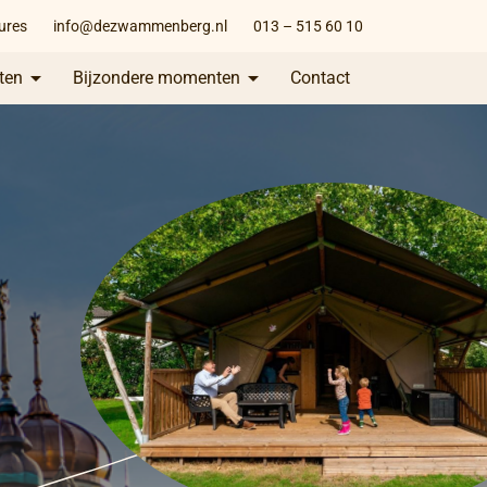
ures
info@dezwammenberg.nl
013 – 515 60 10
ten
Bijzondere momenten
Contact