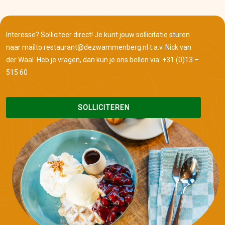
Interesse? Solliciteer direct! Je kunt jouw sollicitatie sturen
naar mailto:restaurant@dezwammenberg.nl t.a.v. Nick van
der Waal. Heb je vragen, dan kun je ons bellen via: +31 (0)13 –
515 60
SOLLICITEREN