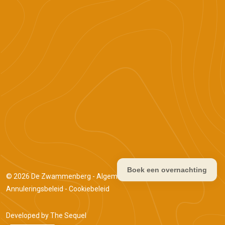
Boek een overnachting
© 2026
De Zwammenberg
-
Algemene voorwaarden
-
Annuleringsbeleid
-
Cookiebeleid
Developed by
The Sequel